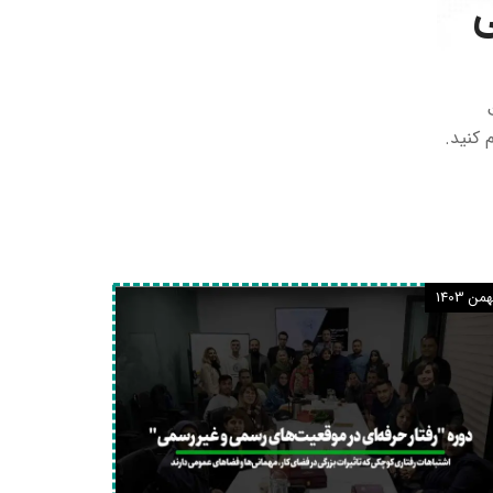
 کنید.
من 1403